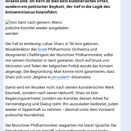
Israelis sind. Im Kern ist dies kein künstlerisches Urteil,
sondern ein politischer Boykott, der tief in die Logik des
Antisemitismus hineinführt.
Der Fall ist eindeutig: Lahav Shani, in Tel Aviv geboren,
Musikdirektor des
Israel
Philharmonic Orchestra und
designierter Chefdirigent der Münchner Philharmoniker, sollte
mit seinem Orchester in Gent gastieren. Doch auf Druck von
Aktivisten und Teilen der belgischen Politik wurde das Konzert
abgesagt. Die Begründung: Man könne nicht garantieren, dass
Shani sich vom „Regime in
Jerusalem
“ distanziere.
Damit wird ein Musiker nicht nach seinem künstlerischen Werk
beurteilt, sondern nach seiner Herkunft. Shani ist kein
Regierungsvertreter, sondern ein Künstler, dessen Arbeit für
Verständigung und Dialog steht. Ihn auszuladen bedeutet, Juden
wieder in Sippenhaft zu nehmen – diesmal unter dem Vorwand
politischer Korrektheit.
Die Münchner Philharmoniker reagierten mit klarer Sprache: Die
Entscheidung sei ein Angriff auf grundlegende europäische