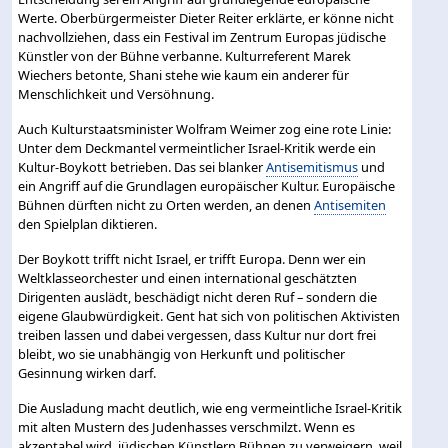
Werte. Oberbürgermeister Dieter Reiter erklärte, er könne nicht
nachvollziehen, dass ein Festival im Zentrum Europas jüdische
Künstler von der Bühne verbanne. Kulturreferent Marek
Wiechers betonte, Shani stehe wie kaum ein anderer für
Menschlichkeit und Versöhnung.
Auch Kulturstaatsminister Wolfram Weimer zog eine rote Linie:
Unter dem Deckmantel vermeintlicher Israel-Kritik werde ein
Kultur-Boykott betrieben. Das sei blanker
Antisemitismus
und
ein Angriff auf die Grundlagen europäischer Kultur. Europäische
Bühnen dürften nicht zu Orten werden, an denen
Antisemiten
den Spielplan diktieren.
Der Boykott trifft nicht Israel, er trifft Europa. Denn wer ein
Weltklasseorchester und einen international geschätzten
Dirigenten auslädt, beschädigt nicht deren Ruf – sondern die
eigene Glaubwürdigkeit. Gent hat sich von politischen Aktivisten
treiben lassen und dabei vergessen, dass Kultur nur dort frei
bleibt, wo sie unabhängig von Herkunft und politischer
Gesinnung wirken darf.
Die Ausladung macht deutlich, wie eng vermeintliche Israel-Kritik
mit alten Mustern des Judenhasses verschmilzt. Wenn es
akzeptabel wird, jüdischen Künstlern Bühnen zu verweigern, weil