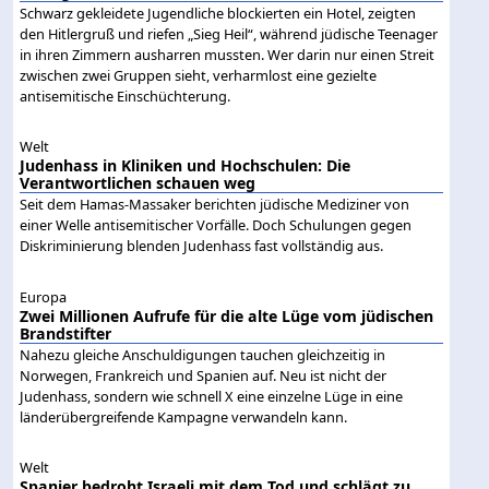
Schwarz gekleidete Jugendliche blockierten ein Hotel, zeigten
den Hitlergruß und riefen „Sieg Heil“, während jüdische Teenager
in ihren Zimmern ausharren mussten. Wer darin nur einen Streit
zwischen zwei Gruppen sieht, verharmlost eine gezielte
antisemitische Einschüchterung.
Welt
Judenhass in Kliniken und Hochschulen: Die
Verantwortlichen schauen weg
Seit dem Hamas-Massaker berichten jüdische Mediziner von
einer Welle antisemitischer Vorfälle. Doch Schulungen gegen
Diskriminierung blenden Judenhass fast vollständig aus.
Europa
Zwei Millionen Aufrufe für die alte Lüge vom jüdischen
Brandstifter
Nahezu gleiche Anschuldigungen tauchen gleichzeitig in
Norwegen, Frankreich und Spanien auf. Neu ist nicht der
Judenhass, sondern wie schnell X eine einzelne Lüge in eine
länderübergreifende Kampagne verwandeln kann.
Welt
Spanier bedroht Israeli mit dem Tod und schlägt zu