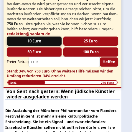
haOlam-news.de wird privat getragen und verursacht eigene
laufende Kosten. Die bisherigen Beiträge reichen nicht, um die
nächsten laufenden Verpflichtungen zu decken. Wenn haOlam-
news.de so weiterarbeiten soll, brauchen wir jetzt kurzfristig
750 Euro
. Bitte geben Sie, was Sie können. Schon 10 Euro
helfen sofort; wer mehr geben kann, hilft besonders. Fragen?
redaktion@haolam.de
10 Euro
25 Euro
50 Euro
100 Euro
Helfen
Freier Betrag
Stand: 34% von 750 Euro.
Ohne weitere Hilfe müssen wir den
Umfang reduzieren.
34% erreicht.
34%
750 Euro
Von Gent nach gestern: Wenn jüdische Künstler
wieder ausgeladen werden
Die Ausladung der Münchner Philharmoniker vom Flanders
Festival in Gent ist mehr als eine kulturpolitische
Entscheidung. Sie ist ein Signal – und zwar ein fatales:
Israelische Künstler sollen nicht auftreten dürfen, weil sie