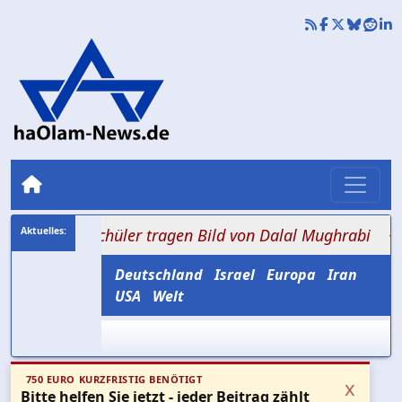
KZ: Schüler tragen Bild von Dalal Mughrabi
+++ 0,2 bi
Deutschland
Israel
Europa
Iran
USA
Welt
750 EURO KURZFRISTIG BENÖTIGT
x
Bitte helfen Sie jetzt - jeder Beitrag zählt