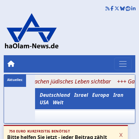
n machen jüdisches Leben sichtbar
+++ Galgen gegen d
Deutschland
Israel
Europa
Iran
USA
Welt
750 EURO KURZFRISTIG BENÖTIGT
x
Bitte helfen Sie jetzt - jeder Beitrag zählt