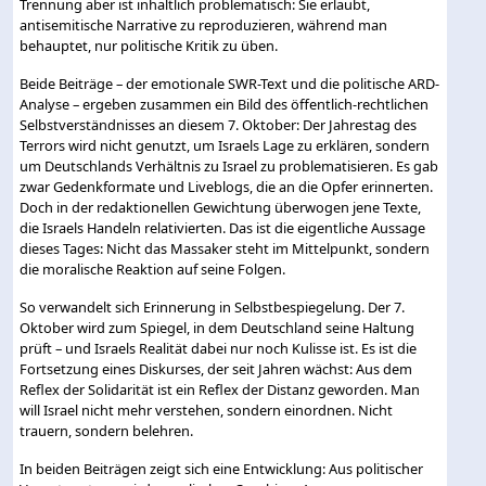
Trennung aber ist inhaltlich problematisch: Sie erlaubt,
antisemitische Narrative zu reproduzieren, während man
behauptet, nur politische Kritik zu üben.
Beide Beiträge – der emotionale SWR-Text und die politische ARD-
Analyse – ergeben zusammen ein Bild des öffentlich-rechtlichen
Selbstverständnisses an diesem 7. Oktober: Der Jahrestag des
Terrors wird nicht genutzt, um Israels Lage zu erklären, sondern
um Deutschlands Verhältnis zu Israel zu problematisieren. Es gab
zwar Gedenkformate und Liveblogs, die an die Opfer erinnerten.
Doch in der redaktionellen Gewichtung überwogen jene Texte,
die Israels Handeln relativierten. Das ist die eigentliche Aussage
dieses Tages: Nicht das Massaker steht im Mittelpunkt, sondern
die moralische Reaktion auf seine Folgen.
So verwandelt sich Erinnerung in Selbstbespiegelung. Der 7.
Oktober wird zum Spiegel, in dem Deutschland seine Haltung
prüft – und Israels Realität dabei nur noch Kulisse ist. Es ist die
Fortsetzung eines Diskurses, der seit Jahren wächst: Aus dem
Reflex der Solidarität ist ein Reflex der Distanz geworden. Man
will Israel nicht mehr verstehen, sondern einordnen. Nicht
trauern, sondern belehren.
In beiden Beiträgen zeigt sich eine Entwicklung: Aus politischer