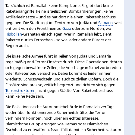
Tatsächlich ist Ramallah keine Kampfzone. Es gibt dort keine
Raketenangriffe, keine israelischen Bombardierungen, keine
Artillerieeinsätze – und es hat dort nie einen Raketenbeschuss
gegeben. Die Stadt liegt im Zentrum von Judäa und
Samaria
, weit
entfernt von den Frontlinien zu
Gaza
oder zum Norden, wo
Hisbollah
-Granaten einschlagen. Wer in Ramallah lebt, sieht
Raketen nur im Fernsehen – so wie jeder andere Bürger der
Region auch.
Die israelische Armee führt in Teilen von Judäa und Samaria
regelmäßig Anti-Terror-Einsätze durch. Diese Operationen richten
sich gegen bewaffnete Zellen, die Anschläge in Israel vorbereiten
oder Raketenbau versuchen. Dabei kommt es leider immer
wieder zu Schusswechseln und auch zu zivilen Opfern. Doch die
Einsätze sind präzise, zeitlich begrenzt und richten sich gegen
Terrorstrukturen
, nicht gegen Städte. Von Raketenbeschuss
kann keine Rede sein.
Die Palästinensische Autonomiebehörde in Ramallah verfügt
weder über funktionierende Sicherheitskräfte, die Terror
verhindern könnten, noch über ein echtes Interesse,
islamistische Gruppierungen wie Hamas oder Islamischen
Dschihad zu entwaffnen. Israel füllt damit ein Sicherheitsvakuum