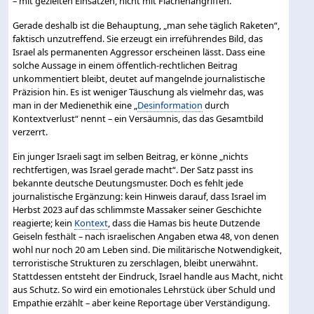
– mit gezielten Einsätzen, nicht mit Flächenangriffen.
Gerade deshalb ist die Behauptung, „man sehe täglich Raketen“,
faktisch unzutreffend. Sie erzeugt ein irreführendes Bild, das
Israel als permanenten Aggressor erscheinen lässt. Dass eine
solche Aussage in einem öffentlich-rechtlichen Beitrag
unkommentiert bleibt, deutet auf mangelnde journalistische
Präzision hin. Es ist weniger Täuschung als vielmehr das, was
man in der Medienethik eine „
Desinformation
durch
Kontextverlust“ nennt – ein Versäumnis, das das Gesamtbild
verzerrt.
Ein junger Israeli sagt im selben Beitrag, er könne „nichts
rechtfertigen, was Israel gerade macht“. Der Satz passt ins
bekannte deutsche Deutungsmuster. Doch es fehlt jede
journalistische Ergänzung: kein Hinweis darauf, dass Israel im
Herbst 2023 auf das schlimmste Massaker seiner Geschichte
reagierte; kein
Kontext
, dass die Hamas bis heute Dutzende
Geiseln festhält – nach israelischen Angaben etwa 48, von denen
wohl nur noch 20 am Leben sind. Die militärische Notwendigkeit,
terroristische Strukturen zu zerschlagen, bleibt unerwähnt.
Stattdessen entsteht der Eindruck, Israel handle aus Macht, nicht
aus Schutz. So wird ein emotionales Lehrstück über Schuld und
Empathie erzählt – aber keine Reportage über Verständigung.