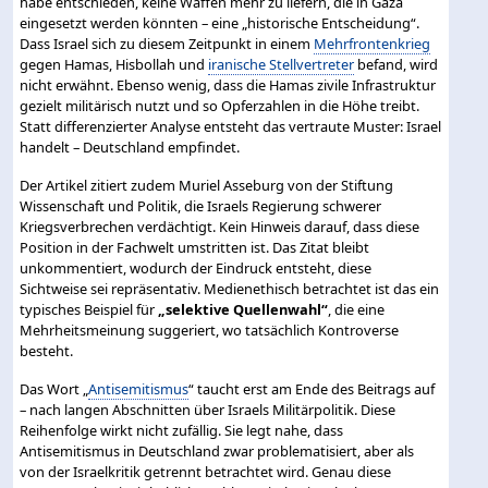
habe entschieden, keine Waffen mehr zu liefern, die in Gaza
eingesetzt werden könnten – eine „historische Entscheidung“.
Dass Israel sich zu diesem Zeitpunkt in einem
Mehrfrontenkrieg
gegen Hamas, Hisbollah und
iranische Stellvertreter
befand, wird
nicht erwähnt. Ebenso wenig, dass die Hamas zivile Infrastruktur
gezielt militärisch nutzt und so Opferzahlen in die Höhe treibt.
Statt differenzierter Analyse entsteht das vertraute Muster: Israel
handelt – Deutschland empfindet.
Der Artikel zitiert zudem Muriel Asseburg von der Stiftung
Wissenschaft und Politik, die Israels Regierung schwerer
Kriegsverbrechen verdächtigt. Kein Hinweis darauf, dass diese
Position in der Fachwelt umstritten ist. Das Zitat bleibt
unkommentiert, wodurch der Eindruck entsteht, diese
Sichtweise sei repräsentativ. Medienethisch betrachtet ist das ein
typisches Beispiel für
„selektive Quellenwahl“
, die eine
Mehrheitsmeinung suggeriert, wo tatsächlich Kontroverse
besteht.
Das Wort „
Antisemitismus
“ taucht erst am Ende des Beitrags auf
– nach langen Abschnitten über Israels Militärpolitik. Diese
Reihenfolge wirkt nicht zufällig. Sie legt nahe, dass
Antisemitismus in Deutschland zwar problematisiert, aber als
von der Israelkritik getrennt betrachtet wird. Genau diese