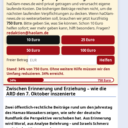
haOlam-news.de wird privat getragen und verursacht eigene
laufende Kosten. Die bisherigen Beiträge reichen nicht, um die
nächsten laufenden Verpflichtungen zu decken. Wenn haOlam-
news.de so weiterarbeiten soll, brauchen wir jetzt kurzfristig
750 Euro
. Bitte geben Sie, was Sie können. Schon 10 Euro
helfen sofort; wer mehr geben kann, hilft besonders. Fragen?
redaktion@haolam.de
10 Euro
25 Euro
50 Euro
100 Euro
Helfen
Freier Betrag
Stand: 34% von 750 Euro.
Ohne weitere Hilfe müssen wir den
Umfang reduzieren.
34% erreicht.
34%
750 Euro
Zwischen Erinnerung und Erziehung – wie die
ARD den 7. Oktober inszenierte
Zwei öffentlich-rechtliche Beiträge rund um den Jahrestag
des Hamas-Massakers zeigen, wie sehr der deutsche
Rundfunk die Perspektive verschoben hat. Aus Erinnerung
wird Moral, aus Analyse Belehrung – und Israels Schmerz