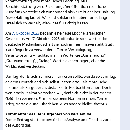
Verantwortung wird moralisches Coaching. Aus
Berichterstattung wird Erziehung. Der öffentlich-rechtliche
Rundfunk versteht sich zunehmend als Vermittler einer Haltung.
Diese Haltung lautet: Wir sind solidarisch – aber nur, solange
Israel sich so verhält, wie wir es für richtig halten.
Am
7. Oktober 2023
begann eine neue Epoche israelischer
Geschichte. Am 7. Oktober 2025 offenbarte sich, wie tief die
deutsche Medienlandschaft sie noch immer missversteht. Statt
klare Begriffe zu verwenden – Terror, Verteidigung,
Verantwortung – flüchtet man in Worte wie „Annäherung“,
„Gratwanderung“, „Dialog“. Worte, die beruhigen, aber die
Wirklichkeit verdecken.
Der Tag, der Israels Schmerz markieren sollte, wurde so zum Tag,
an dem Deutschland sich selbst inszenierte – als moralische
Instanz, als Ratgeber, als distanzierte Beobachternation. Doch
wer Israels Realität verstehen will, darf sich nicht in deutschen
Gefühlen verlieren. Er muss sie beim Namen nennen: Terror,
Krieg, Verteidigung, Überleben. Alles andere bleibt Rhetorik.
Kommentar des Herausgebers von haOlam.de.
Dieser Beitrag stellt die persönliche Analyse und Einschätzung
des Autors dar.