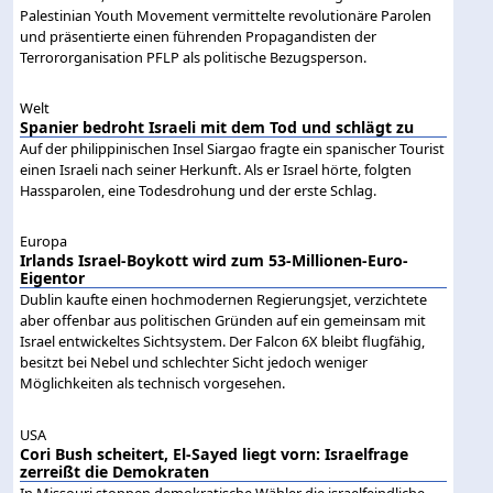
Palestinian Youth Movement vermittelte revolutionäre Parolen
und präsentierte einen führenden Propagandisten der
Terrororganisation PFLP als politische Bezugsperson.
Welt
Spanier bedroht Israeli mit dem Tod und schlägt zu
Auf der philippinischen Insel Siargao fragte ein spanischer Tourist
einen Israeli nach seiner Herkunft. Als er Israel hörte, folgten
Hassparolen, eine Todesdrohung und der erste Schlag.
Europa
Irlands Israel-Boykott wird zum 53-Millionen-Euro-
Eigentor
Dublin kaufte einen hochmodernen Regierungsjet, verzichtete
aber offenbar aus politischen Gründen auf ein gemeinsam mit
Israel entwickeltes Sichtsystem. Der Falcon 6X bleibt flugfähig,
besitzt bei Nebel und schlechter Sicht jedoch weniger
Möglichkeiten als technisch vorgesehen.
USA
Cori Bush scheitert, El-Sayed liegt vorn: Israelfrage
zerreißt die Demokraten
In Missouri stoppen demokratische Wähler die israelfeindliche