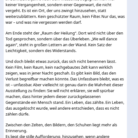
keiner Vergangenheit, sondern einer Gegenwart, die nicht
vergeht. Es ist ein Ort, der uns zwingt hinzusehen, statt
weiterzublättern. Kein geschützter Raum, kein Filter. Nur das, was
war – und was nie vergessen werden darf.
Am Ende steht der „Raum der Heilung“. Dort wird nicht über den
Tod gesprochen, sondern über das Überleben. „We will dance
again“, steht in großen Lettern an der Wand. Kein Satz der
Leichtigkeit, sondern des Widerstands.
Und doch bleibt etwas zurück, das sich nicht benennen lässt.
Kein Film, kein Raum, kein nachgebautes Zelt kann wirklich
zeigen, was in jener Nacht geschah. Es gibt kein Bild, das den
Verlust begreifbar machen könnte. Das Unfassbare bleibt, was es
ist – unfassbar. Aber vielleicht ist genau darin die Wahrheit dieser
Ausstellung zu finden: Sie will nicht erklären, sie will spürbar
machen, dass hinter jedem dieser zurückgelassenen
Gegenstände ein Mensch stand. Ein Leben, das zählte. Ein Leben,
das ausgelöscht wurde, weil andere entschieden, dass es nicht
zählen dürfe.
Zwischen den Zelten, den Bildern, den Schuhen liegt mehr als
Erinnerung.
Es liegt die stille Aufforderung, hinzusehen, wenn andere