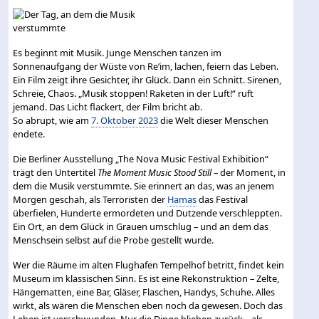
Es beginnt mit Musik. Junge Menschen tanzen im
Sonnenaufgang der Wüste von Re’im, lachen, feiern das Leben.
Ein Film zeigt ihre Gesichter, ihr Glück. Dann ein Schnitt. Sirenen,
Schreie, Chaos. „Musik stoppen! Raketen in der Luft!“ ruft
jemand. Das Licht flackert, der Film bricht ab.
So abrupt, wie am
7. Oktober 2023
die Welt dieser Menschen
endete.
Die Berliner Ausstellung „The Nova Music Festival Exhibition“
trägt den Untertitel
The Moment Music Stood Still
– der Moment, in
dem die Musik verstummte. Sie erinnert an das, was an jenem
Morgen geschah, als Terroristen der
Hamas
das Festival
überfielen, Hunderte ermordeten und Dutzende verschleppten.
Ein Ort, an dem Glück in Grauen umschlug – und an dem das
Menschsein selbst auf die Probe gestellt wurde.
Wer die Räume im alten Flughafen Tempelhof betritt, findet kein
Museum im klassischen Sinn. Es ist eine Rekonstruktion – Zelte,
Hängematten, eine Bar, Gläser, Flaschen, Handys, Schuhe. Alles
wirkt, als wären die Menschen eben noch da gewesen. Doch das
Leben ist verschwunden. Nur die Dinge blieben zurück – als