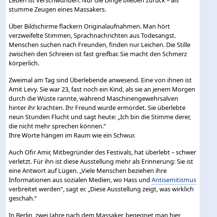
stumme Zeugen eines Massakers.
Über Bildschirme flackern Originalaufnahmen. Man hört
verzweifelte Stimmen, Sprachnachrichten aus Todesangst.
Menschen suchen nach Freunden, finden nur Leichen. Die Stille
zwischen den Schreien ist fast greifbar. Sie macht den Schmerz
körperlich.
Zweimal am Tag sind Überlebende anwesend. Eine von ihnen ist
Amit Levy. Sie war 23, fast noch ein Kind, als sie an jenem Morgen
durch die Wüste rannte, während Maschinengewehrsalven
hinter ihr krachten. Ihr Freund wurde ermordet. Sie überlebte
neun Stunden Flucht und sagt heute: „Ich bin die Stimme derer,
die nicht mehr sprechen können.“
Ihre Worte hängen im Raum wie ein Schwur.
Auch Ofir Amir, Mitbegründer des Festivals, hat überlebt – schwer
verletzt. Für ihn ist diese Ausstellung mehr als Erinnerung: Sie ist
eine Antwort auf Lügen. „Viele Menschen beziehen ihre
Informationen aus sozialen Medien, wo Hass und
Antisemitismus
verbreitet werden“, sagt er. „Diese Ausstellung zeigt, was wirklich
geschah.“
In Berlin, zwei Jahre nach dem Massaker, begegnet man hier