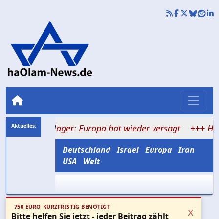
rienlager: Europa hat wieder versagt
+++ Hamas versp
Deutschland
Israel
Europa
Iran
USA
Welt
750 EURO KURZFRISTIG BENÖTIGT
x
Bitte helfen Sie jetzt - jeder Beitrag zählt