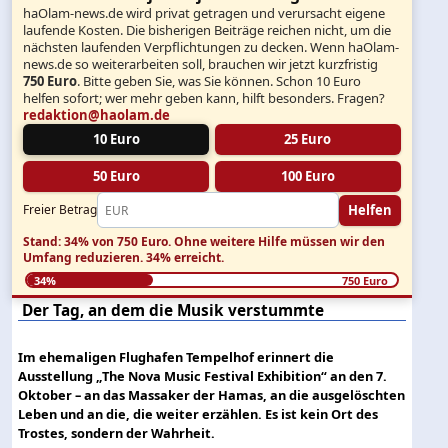
haOlam-news.de wird privat getragen und verursacht eigene
laufende Kosten. Die bisherigen Beiträge reichen nicht, um die
nächsten laufenden Verpflichtungen zu decken. Wenn haOlam-
news.de so weiterarbeiten soll, brauchen wir jetzt kurzfristig
750 Euro
. Bitte geben Sie, was Sie können. Schon 10 Euro
helfen sofort; wer mehr geben kann, hilft besonders. Fragen?
redaktion@haolam.de
10 Euro
25 Euro
50 Euro
100 Euro
Helfen
Freier Betrag
Stand: 34% von 750 Euro.
Ohne weitere Hilfe müssen wir den
Umfang reduzieren.
34% erreicht.
34%
750 Euro
Der Tag, an dem die Musik verstummte
Im ehemaligen Flughafen Tempelhof erinnert die
Ausstellung „The Nova Music Festival Exhibition“ an den 7.
Oktober – an das Massaker der Hamas, an die ausgelöschten
Leben und an die, die weiter erzählen. Es ist kein Ort des
Trostes, sondern der Wahrheit.