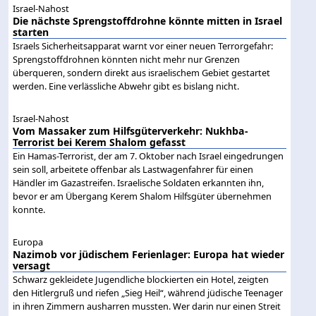
Israel-Nahost
Die nächste Sprengstoffdrohne könnte mitten in Israel
starten
Israels Sicherheitsapparat warnt vor einer neuen Terrorgefahr:
Sprengstoffdrohnen könnten nicht mehr nur Grenzen
überqueren, sondern direkt aus israelischem Gebiet gestartet
werden. Eine verlässliche Abwehr gibt es bislang nicht.
Israel-Nahost
Vom Massaker zum Hilfsgüterverkehr: Nukhba-
Terrorist bei Kerem Shalom gefasst
Ein Hamas-Terrorist, der am 7. Oktober nach Israel eingedrungen
sein soll, arbeitete offenbar als Lastwagenfahrer für einen
Händler im Gazastreifen. Israelische Soldaten erkannten ihn,
bevor er am Übergang Kerem Shalom Hilfsgüter übernehmen
konnte.
Europa
Nazimob vor jüdischem Ferienlager: Europa hat wieder
versagt
Schwarz gekleidete Jugendliche blockierten ein Hotel, zeigten
den Hitlergruß und riefen „Sieg Heil“, während jüdische Teenager
in ihren Zimmern ausharren mussten. Wer darin nur einen Streit