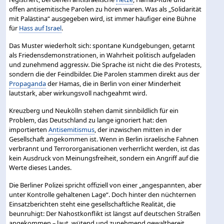
offen antisemitische Parolen zu hören waren. Was als „Solidarität
mit Palästina“ ausgegeben wird, ist immer häufiger eine Bühne
für
Hass auf Israel
.
Das Muster wiederholt sich: spontane Kundgebungen, getarnt
als Friedensdemonstrationen, in Wahrheit politisch aufgeladen
und zunehmend aggressiv. Die Sprache ist nicht die des Protests,
sondern die der Feindbilder. Die Parolen stammen direkt aus der
Propaganda
der Hamas, die in Berlin von einer Minderheit
lautstark, aber wirkungsvoll nachgeahmt wird.
Kreuzberg und Neukölln stehen damit sinnbildlich für ein
Problem, das Deutschland zu lange ignoriert hat: den
importierten
Antisemitismus
, der inzwischen mitten in der
Gesellschaft angekommen ist. Wenn in Berlin israelische Fahnen
verbrannt und Terrororganisationen verherrlicht werden, ist das
kein Ausdruck von Meinungsfreiheit, sondern ein Angriff auf die
Werte dieses Landes.
Die Berliner Polizei spricht offiziell von einer „angespannten, aber
unter Kontrolle gehaltenen Lage“. Doch hinter den nüchternen
Einsatzberichten steht eine gesellschaftliche Realität, die
beunruhigt: Der Nahostkonflikt ist längst auf deutschen Straßen
angekommen – laut, wütend und zunehmend gewaltbereit.