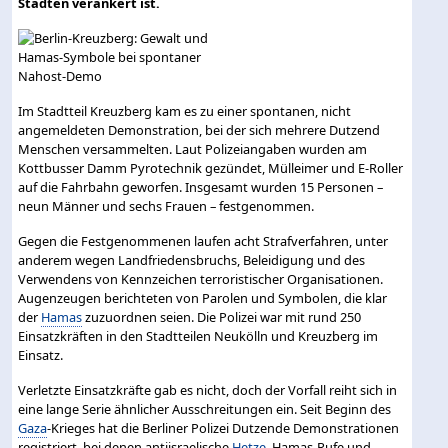
Städten verankert ist.
Im Stadtteil Kreuzberg kam es zu einer spontanen, nicht
angemeldeten Demonstration, bei der sich mehrere Dutzend
Menschen versammelten. Laut Polizeiangaben wurden am
Kottbusser Damm Pyrotechnik gezündet, Mülleimer und E-Roller
auf die Fahrbahn geworfen. Insgesamt wurden 15 Personen –
neun Männer und sechs Frauen – festgenommen.
Gegen die Festgenommenen laufen acht Strafverfahren, unter
anderem wegen Landfriedensbruchs, Beleidigung und des
Verwendens von Kennzeichen terroristischer Organisationen.
Augenzeugen berichteten von Parolen und Symbolen, die klar
der
Hamas
zuzuordnen seien. Die Polizei war mit rund 250
Einsatzkräften in den Stadtteilen Neukölln und Kreuzberg im
Einsatz.
Verletzte Einsatzkräfte gab es nicht, doch der Vorfall reiht sich in
eine lange Serie ähnlicher Ausschreitungen ein. Seit Beginn des
Gaza
-Krieges hat die Berliner Polizei Dutzende Demonstrationen
registriert, bei denen antiisraelische
Hetze
, Hamas-Rufe und