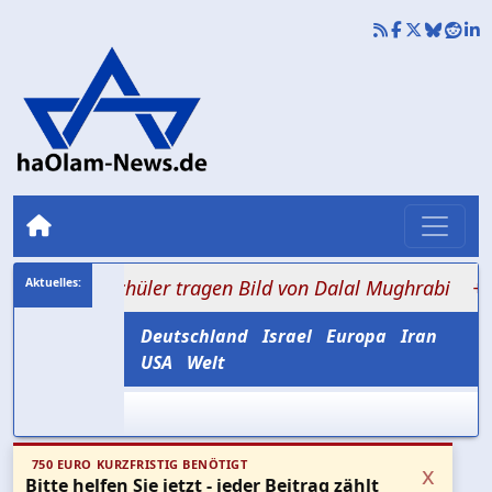
KZ: Schüler tragen Bild von Dalal Mughrabi
+++ 0,2 bi
Deutschland
Israel
Europa
Iran
USA
Welt
750 EURO KURZFRISTIG BENÖTIGT
x
Bitte helfen Sie jetzt - jeder Beitrag zählt