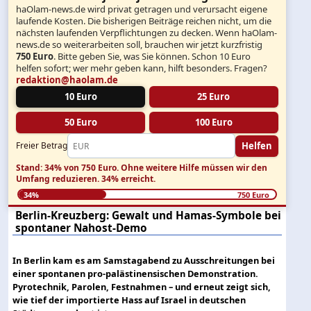
haOlam-news.de wird privat getragen und verursacht eigene
laufende Kosten. Die bisherigen Beiträge reichen nicht, um die
nächsten laufenden Verpflichtungen zu decken. Wenn haOlam-
news.de so weiterarbeiten soll, brauchen wir jetzt kurzfristig
750 Euro
. Bitte geben Sie, was Sie können. Schon 10 Euro
helfen sofort; wer mehr geben kann, hilft besonders. Fragen?
redaktion@haolam.de
10 Euro
25 Euro
50 Euro
100 Euro
Helfen
Freier Betrag
Stand: 34% von 750 Euro.
Ohne weitere Hilfe müssen wir den
Umfang reduzieren.
34% erreicht.
34%
750 Euro
Berlin-Kreuzberg: Gewalt und Hamas-Symbole bei
spontaner Nahost-Demo
In Berlin kam es am Samstagabend zu Ausschreitungen bei
einer spontanen pro-palästinensischen Demonstration.
Pyrotechnik, Parolen, Festnahmen – und erneut zeigt sich,
wie tief der importierte Hass auf Israel in deutschen