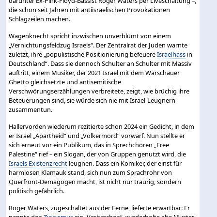
darunter Ex-Pink-Floyd-Bassist Roger Waters per Liveschaltung –,
die schon seit Jahren mit antiisraelischen Provokationen
Schlagzeilen machen.
Wagenknecht spricht inzwischen unverblümt von einem
„Vernichtungsfeldzug Israels“. Der Zentralrat der Juden warnte
zuletzt, ihre „populistische Positionierung befeuere
Israelhass
in
Deutschland“. Dass sie dennoch Schulter an Schulter mit Massiv
auftritt, einem Musiker, der 2021 Israel mit dem Warschauer
Ghetto gleichsetzte und antisemitische
Verschwörungserzählungen verbreitete, zeigt, wie brüchig ihre
Beteuerungen sind, sie würde sich nie mit Israel-Leugnern
zusammentun.
Hallervorden wiederum rezitierte schon 2024 ein Gedicht, in dem
er Israel „Apartheid“ und „Völkermord“ vorwarf. Nun stellte er
sich erneut vor ein Publikum, das in Sprechchören „Free
Palestine“ rief – ein Slogan, der von Gruppen genutzt wird, die
Israels Existenzrecht
leugnen. Dass ein Komiker, der einst für
harmlosen Klamauk stand, sich nun zum Sprachrohr von
Querfront-Demagogen macht, ist nicht nur traurig, sondern
politisch gefährlich.
Roger Waters, zugeschaltet aus der Ferne, lieferte erwartbar: Er
nannte den
Zionismus
ein „Verbrechen“, wiederholte alte Muster