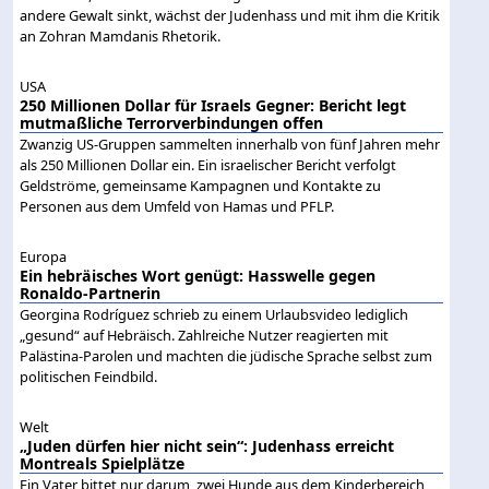
andere Gewalt sinkt, wächst der Judenhass und mit ihm die Kritik
an Zohran Mamdanis Rhetorik.
USA
250 Millionen Dollar für Israels Gegner: Bericht legt
mutmaßliche Terrorverbindungen offen
Zwanzig US-Gruppen sammelten innerhalb von fünf Jahren mehr
als 250 Millionen Dollar ein. Ein israelischer Bericht verfolgt
Geldströme, gemeinsame Kampagnen und Kontakte zu
Personen aus dem Umfeld von Hamas und PFLP.
Europa
Ein hebräisches Wort genügt: Hasswelle gegen
Ronaldo-Partnerin
Georgina Rodríguez schrieb zu einem Urlaubsvideo lediglich
„gesund“ auf Hebräisch. Zahlreiche Nutzer reagierten mit
Palästina-Parolen und machten die jüdische Sprache selbst zum
politischen Feindbild.
Welt
„Juden dürfen hier nicht sein“: Judenhass erreicht
Montreals Spielplätze
Ein Vater bittet nur darum, zwei Hunde aus dem Kinderbereich