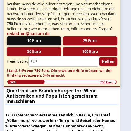
haOlam-news.de wird privat getragen und verursacht eigene
laufende Kosten. Die bisherigen Beiträge reichen nicht, um die
nächsten laufenden Verpflichtungen zu decken. Wenn haOlam-
news.de so weiterarbeiten soll, brauchen wir jetzt kurzfristig
750 Euro
. Bitte geben Sie, was Sie können. Schon 10 Euro
helfen sofort; wer mehr geben kann, hilft besonders. Fragen?
redaktion@haolam.de
10 Euro
25 Euro
50 Euro
100 Euro
Helfen
Freier Betrag
Stand: 34% von 750 Euro.
Ohne weitere Hilfe müssen wir den
Umfang reduzieren.
34% erreicht.
34%
750 Euro
Querfront am Brandenburger Tor: Wenn
Antisemiten und Populisten gemeinsam
marschieren
12.000 Menschen versammelten sich in Berlin, um Israel
„Völkermord“ vorzuwerfen – Terror und Geiseln der Hamas
wurden verschwiegen. Auf der Bühne: Wagenknecht,