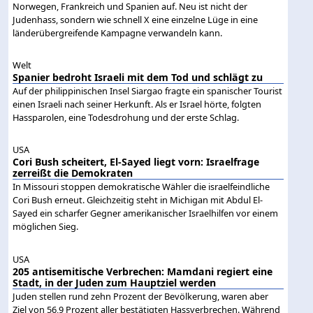
Norwegen, Frankreich und Spanien auf. Neu ist nicht der
Judenhass, sondern wie schnell X eine einzelne Lüge in eine
länderübergreifende Kampagne verwandeln kann.
Welt
Spanier bedroht Israeli mit dem Tod und schlägt zu
Auf der philippinischen Insel Siargao fragte ein spanischer Tourist
einen Israeli nach seiner Herkunft. Als er Israel hörte, folgten
Hassparolen, eine Todesdrohung und der erste Schlag.
USA
Cori Bush scheitert, El-Sayed liegt vorn: Israelfrage
zerreißt die Demokraten
In Missouri stoppen demokratische Wähler die israelfeindliche
Cori Bush erneut. Gleichzeitig steht in Michigan mit Abdul El-
Sayed ein scharfer Gegner amerikanischer Israelhilfen vor einem
möglichen Sieg.
USA
205 antisemitische Verbrechen: Mamdani regiert eine
Stadt, in der Juden zum Hauptziel werden
Juden stellen rund zehn Prozent der Bevölkerung, waren aber
Ziel von 56,9 Prozent aller bestätigten Hassverbrechen. Während