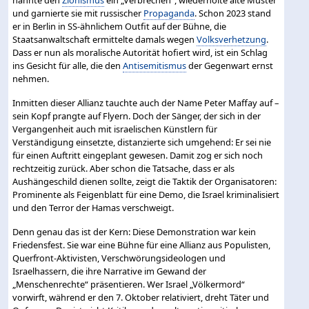
und garnierte sie mit russischer
Propaganda
. Schon 2023 stand
er in Berlin in SS-ähnlichem Outfit auf der Bühne, die
Staatsanwaltschaft ermittelte damals wegen
Volksverhetzung
.
Dass er nun als moralische Autorität hofiert wird, ist ein Schlag
ins Gesicht für alle, die den
Antisemitismus
der Gegenwart ernst
nehmen.
Inmitten dieser Allianz tauchte auch der Name Peter Maffay auf –
sein Kopf prangte auf Flyern. Doch der Sänger, der sich in der
Vergangenheit auch mit israelischen Künstlern für
Verständigung einsetzte, distanzierte sich umgehend: Er sei nie
für einen Auftritt eingeplant gewesen. Damit zog er sich noch
rechtzeitig zurück. Aber schon die Tatsache, dass er als
Aushängeschild dienen sollte, zeigt die Taktik der Organisatoren:
Prominente als Feigenblatt für eine Demo, die Israel kriminalisiert
und den Terror der Hamas verschweigt.
Denn genau das ist der Kern: Diese Demonstration war kein
Friedensfest. Sie war eine Bühne für eine Allianz aus Populisten,
Querfront-Aktivisten, Verschwörungsideologen und
Israelhassern, die ihre Narrative im Gewand der
„Menschenrechte“ präsentieren. Wer Israel „Völkermord“
vorwirft, während er den 7. Oktober relativiert, dreht Täter und