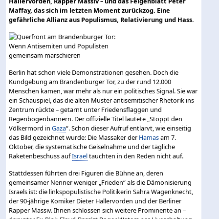
Hallervorden, Rapper Massiv – und das Feigenblatt Peter
Maffay, das sich im letzten Moment zurückzog. Eine
gefährliche Allianz aus Populismus, Relativierung und Hass.
Berlin hat schon viele Demonstrationen gesehen. Doch die
Kundgebung am Brandenburger Tor, zu der rund 12.000
Menschen kamen, war mehr als nur ein politisches Signal. Sie war
ein Schauspiel, das die alten Muster antisemitischer Rhetorik ins
Zentrum rückte – getarnt unter Friedensflaggen und
Regenbogenbannern. Der offizielle Titel lautete „Stoppt den
Völkermord in
Gaza
“. Schon dieser Aufruf entlarvt, wie einseitig
das Bild gezeichnet wurde: Die Massaker der
Hamas
am 7.
Oktober, die systematische Geiselnahme und der tägliche
Raketenbeschuss auf
Israel
tauchten in den Reden nicht auf.
Stattdessen führten drei Figuren die Bühne an, deren
gemeinsamer Nenner weniger „Frieden“ als die Dämonisierung
Israels ist: die linkspopulistische Politikerin Sahra Wagenknecht,
der 90-jährige Komiker Dieter Hallervorden und der Berliner
Rapper Massiv. Ihnen schlossen sich weitere Prominente an –