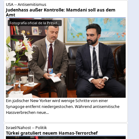
USA -- Antisemitismus
Judenhass außer Kontrolle: Mamdani soll aus dem
Amt
Fotografía oficial de la Presid...
Ein jüdischer New Yorker wird wenige Schritte von einer
Synagoge entfernt niedergestochen. Während antisemitische
Hassverbrechen neue...
Israel/Nahost -- Politik
Türkei gratuliert neuem Hamas-Terrorchef