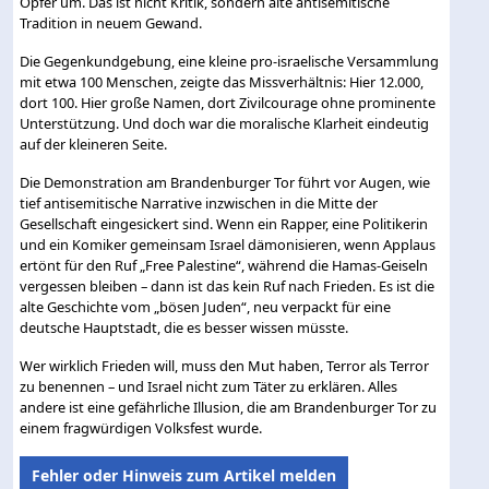
Opfer um. Das ist nicht Kritik, sondern alte antisemitische
Tradition in neuem Gewand.
Die Gegenkundgebung, eine kleine pro-israelische Versammlung
mit etwa 100 Menschen, zeigte das Missverhältnis: Hier 12.000,
dort 100. Hier große Namen, dort Zivilcourage ohne prominente
Unterstützung. Und doch war die moralische Klarheit eindeutig
auf der kleineren Seite.
Die Demonstration am Brandenburger Tor führt vor Augen, wie
tief antisemitische Narrative inzwischen in die Mitte der
Gesellschaft eingesickert sind. Wenn ein Rapper, eine Politikerin
und ein Komiker gemeinsam Israel dämonisieren, wenn Applaus
ertönt für den Ruf „Free Palestine“, während die Hamas-Geiseln
vergessen bleiben – dann ist das kein Ruf nach Frieden. Es ist die
alte Geschichte vom „bösen Juden“, neu verpackt für eine
deutsche Hauptstadt, die es besser wissen müsste.
Wer wirklich Frieden will, muss den Mut haben, Terror als Terror
zu benennen – und Israel nicht zum Täter zu erklären. Alles
andere ist eine gefährliche Illusion, die am Brandenburger Tor zu
einem fragwürdigen Volksfest wurde.
Fehler oder Hinweis zum Artikel melden