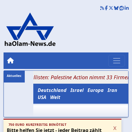
Ziellisten: Palestine Action nimmt 33 Firmen ins Visie
Deutschland
Israel
Europa
Iran
USA
Welt
750 EURO KURZFRISTIG BENÖTIGT
x
Bitte helfen Sie jetzt - jeder Beitrag zählt