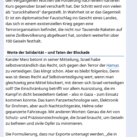
den vergangenen Wochen die Forderung nach einem härteren
Kurs gegenüber Israel verschärft hat. Der Schritt wird von vielen
als "zurückhaltend" dargestellt. In Wahrheit ist er das Gegenteil:
Er ist ein diplomatischer Faustschlag ins Gesicht eines Landes,
das sich in einem existenziellen Krieg gegen eine
Terrororganisation befindet, die nicht nur Tausende Raketen auf
seine Zivilbevölkerung abgefeuert hat, sondern weiterhin über
100 Geiseln festhält.
Worte der Solidarität – und Taten der Blockade
Kanzler Merz betont in seiner Mitteilung, Israel habe
selbstverständlich das Recht, sich gegen den Terror der
Hamas
zu verteidigen. Das klingt schön. Aber es bleibt folgenlos. Denn
was ist dieses Recht auf Selbstverteidigung wert, wenn man
gleichzeitig jene Mittel blockiert, mit denen sich Israel verteidigen
soll? Die Einschränkung betrifft vor allem Ausrüstung, die im
Kampf in dicht besiedeltem Gebiet – also in Gaza – zum Einsatz
kommen könnte. Das kann Panzertechnologie sein, Elektronik
für Drohnen, aber auch Nachtsichtgeräte, Helme oder
gepanzerte Fahrzeuge. Mit anderen Worten: Genau die Art von
Schutz- und Präzisionstechnologie, die Israel braucht, um Geiseln
zu befreien und zivile Opfer zu minimieren.
Die Formulierung, dass nur Exporte untersagt werden, „die in