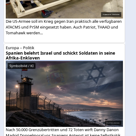
Die US-Armee soll im Krieg gegen Iran praktisch alle verfügbaren
ATACMS und PrSM eingesetzt haben. Auch Patriot, THAAD und
Tomahawk werden...
Europa -- Politik
Spanien belehrt Israel und schickt Soldaten in seine
Afrika-Enklaven
Symbolbild / KI
Nach 50.000 Grenzübertritten und 72 Toten wirft Danny Danon
Madrid Doppelmoral vor. Spaniens Antwort ist keine Selbstkritik,