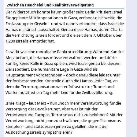
Zwischen Heuchelei und Realitätsverweigerung
Der Widerspruch könnte kaum größer sein: Berlin kritisiert Israel
für geplante Militäroperationen in Gaza, verlangt gleichzeitig die
Freilassung der Geiseln – und will dann verhindern, dass Israel die
Hamas militärisch ausschaltet. Genau diese Hamas, deren Charta
die Vernichtung Israels fordert und die seit dem 7. Oktober über
1.200 Israelis ermordet hat.
Es wirkt wie eine moralische Bankrotterklärung: Während Kanzler
Merz betont, die Hamas müsse entwaffnet werden und dürfe
künftig keine Rolle in Gaza spielen, wird Israel genau bei diesem
Ziel sabotiert. Die humanitäre Lage in Gaza wird als
Hauptargument vorgeschoben – doch genau diese leidet unter
der fortbestehenden Kontrolle durch die Hamas. Jeder Tag, an
dem die Terrororganisation weiter Infrastruktur, Tunnel und
Waffen nutzt, ist ein Tag mehr Leid für die Zivilbevölkerung.
Israel trägt – laut Merz – nun „noch mehr Verantwortung für die
Versorgung der Bevölkerung“. Aber was ist mit der
Verantwortung Europas, Terrorismus nicht zu belohnen? Mit der
Verantwortung, nicht jene zu schwächen, die gegen Islamismus
kämpfen – und stattdessen jenen zu gefallen, die mit der
Auslöschung Israels sympathisieren?