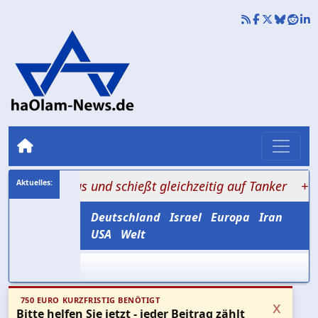
rmus und schießt gleichzeitig auf Tanker
+++ Amerika
Deutschland
Israel
Europa
Iran
USA
Welt
750 EURO KURZFRISTIG BENÖTIGT
x
Bitte helfen Sie jetzt - jeder Beitrag zählt