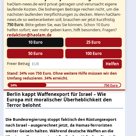
haOlam-news.de wird privat getragen und verursacht eigene
laufende Kosten. Die bisherigen Beiträge reichen nicht, um die
nächsten laufenden Verpflichtungen zu decken. Wenn haOlam-
news.de so weiterarbeiten soll, brauchen wir jetzt kurzfristig
750 Euro
. Bitte geben Sie, was Sie können. Schon 10 Euro
helfen sofort; wer mehr geben kann, hilft besonders. Fragen?
redaktion@haolam.de
10 Euro
25 Euro
50 Euro
100 Euro
Helfen
Freier Betrag
Stand: 34% von 750 Euro.
Ohne weitere Hilfe müssen wir den
Umfang reduzieren.
34% erreicht.
34%
750 Euro
Berlin kappt Waffenexport für Israel – Wie
Europa mit moralischer Überheblichkeit den
Terror belohnt
Die Bundesregierung stoppt faktisch den Rüstungsexport
nach Israel – ausgerechnet jetzt, da Hamas-Terroristen
weiter Geiseln halten. Während deutsche Waffen an die