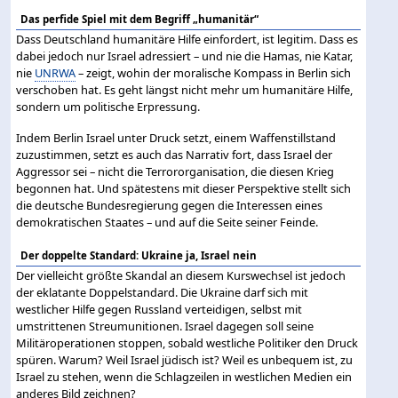
Das perfide Spiel mit dem Begriff „humanitär“
Dass Deutschland humanitäre Hilfe einfordert, ist legitim. Dass es
dabei jedoch nur Israel adressiert – und nie die Hamas, nie Katar,
nie
UNRWA
– zeigt, wohin der moralische Kompass in Berlin sich
verschoben hat. Es geht längst nicht mehr um humanitäre Hilfe,
sondern um politische Erpressung.
Indem Berlin Israel unter Druck setzt, einem Waffenstillstand
zuzustimmen, setzt es auch das Narrativ fort, dass Israel der
Aggressor sei – nicht die Terrororganisation, die diesen Krieg
begonnen hat. Und spätestens mit dieser Perspektive stellt sich
die deutsche Bundesregierung gegen die Interessen eines
demokratischen Staates – und auf die Seite seiner Feinde.
Der doppelte Standard: Ukraine ja, Israel nein
Der vielleicht größte Skandal an diesem Kurswechsel ist jedoch
der eklatante Doppelstandard. Die Ukraine darf sich mit
westlicher Hilfe gegen Russland verteidigen, selbst mit
umstrittenen Streumunitionen. Israel dagegen soll seine
Militäroperationen stoppen, sobald westliche Politiker den Druck
spüren. Warum? Weil Israel jüdisch ist? Weil es unbequem ist, zu
Israel zu stehen, wenn die Schlagzeilen in westlichen Medien ein
anderes Bild zeichnen?