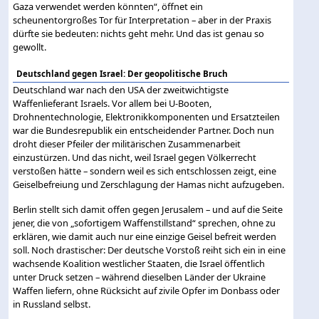
Gaza verwendet werden könnten“, öffnet ein
scheunentorgroßes Tor für Interpretation – aber in der Praxis
dürfte sie bedeuten: nichts geht mehr. Und das ist genau so
gewollt.
Deutschland gegen Israel: Der geopolitische Bruch
Deutschland war nach den USA der zweitwichtigste
Waffenlieferant Israels. Vor allem bei U-Booten,
Drohnentechnologie, Elektronikkomponenten und Ersatzteilen
war die Bundesrepublik ein entscheidender Partner. Doch nun
droht dieser Pfeiler der militärischen Zusammenarbeit
einzustürzen. Und das nicht, weil Israel gegen Völkerrecht
verstoßen hätte – sondern weil es sich entschlossen zeigt, eine
Geiselbefreiung und Zerschlagung der Hamas nicht aufzugeben.
Berlin stellt sich damit offen gegen Jerusalem – und auf die Seite
jener, die von „sofortigem Waffenstillstand“ sprechen, ohne zu
erklären, wie damit auch nur eine einzige Geisel befreit werden
soll. Noch drastischer: Der deutsche Vorstoß reiht sich ein in eine
wachsende Koalition westlicher Staaten, die Israel öffentlich
unter Druck setzen – während dieselben Länder der Ukraine
Waffen liefern, ohne Rücksicht auf zivile Opfer im Donbass oder
in Russland selbst.